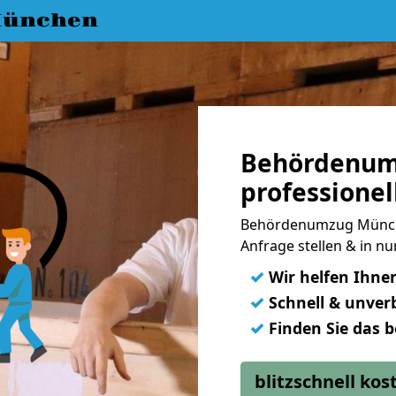
München
Behördenum
professionel
Behördenumzug Münche
Anfrage stellen & in n
✓
Wir helfen Ihne
✓
Schnell & unverb
✓
Finden Sie das 
blitzschnell ko