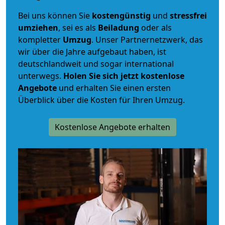
Bei uns können Sie
kostengünstig
und
stressfrei
umziehen
, sei es als
Beiladung
oder als
kompletter
Umzug
. Unser Partnernetzwerk, das
wir über die Jahre aufgebaut haben, ist
deutschlandweit und sogar international
unterwegs.
Holen Sie sich jetzt kostenlose
Angebote
und erhalten Sie einen ersten
Überblick über die Kosten für Ihren Umzug.
Kostenlose Angebote erhalten