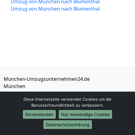
Umzug von München nach Blumenthal
Umzug von München nach Blumenthal
München-Umzugsunternehmen24.de
München
Diese Internetseite verwendet Cookies um die
Tel.:
01579-2482302
Benutzerfreundlichkeit zu verbessern.
E-Mail:
info@muenchen-umzugsunternehmen24.de
Einverstanden
Nur notwendige Cookies
Öffnungszeiten:
Mo - Sa: 08:00 - 18:30 Uhr
Datenschutzerklärung
Impressum