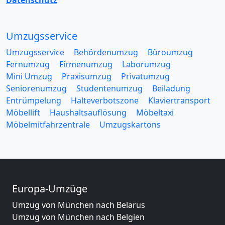
Umzugsservice
Umzugsservice
Behördenumzug
Büroumzug
Fernumzug
Firmenumzug
Laborumzug
Mini Umzug
Praxisumzug
Privatumzug
Seniorenumzug
Studentenumzug
Beiladung
Entrümpelung
Halteverbotszone
Klaviertransport
Möbellift
Haushaltsauflösung
Möbeltaxi
Möbelmitfahrzentrale
Umzugskartons
Europa-Umzüge
Umzug von München nach Belarus
Umzug von München nach Belgien