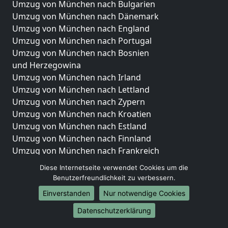
Umzug von München nach Bulgarien
Umzug von München nach Dänemark
Umzug von München nach England
Umzug von München nach Portugal
Umzug von München nach Bosnien
und Herzegowina
Umzug von München nach Irland
Umzug von München nach Lettland
Umzug von München nach Zypern
Umzug von München nach Kroatien
Umzug von München nach Estland
Umzug von München nach Finnland
Umzug von München nach Frankreich
Umzug von München nach Griechenland
Diese Internetseite verwendet Cookies um die
Umzug von München nach Italien
Benutzerfreundlichkeit zu verbessern.
Umzug von München nach Liechtenstein
Einverstanden
Nur notwendige Cookies
Umzug von München nach Luxemburg
Umzug von München nach Niederlande
Datenschutzerklärung
Umzug von München nach Norwegen