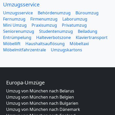
Umzugsservice
Umzugsservice
Behördenumzug
Büroumzug
Fernumzug
Firmenumzug
Laborumzug
Mini Umzug
Praxisumzug
Privatumzug
Seniorenumzug
Studentenumzug
Beiladung
Entrümpelung
Halteverbotszone
Klaviertransport
Möbellift
Haushaltsauflösung
Möbeltaxi
Möbelmitfahrzentrale
Umzugskartons
Europa-Umzüge
Umzug von München nach Belarus
Umzug von München nach Belgien
Umzug von München nach Bulgarien
Umzug von München nach Dänemark