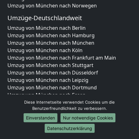
Umzug von München nach Norwegen
Umzüge-Deutschlandweit
Umzug von München nach Berlin
Umzug von München nach Hamburg
Umzug von München nach München
Umzug von München nach Köln
Umzug von München nach Frankfurt am Main
Umzug von München nach Stuttgart
Umzug von München nach Düsseldorf
Umzug von München nach Leipzig
Umzug von München nach Dortmund
Umzug von München nach Essen
Umzug von München nach Bremen
Diese Internetseite verwendet Cookies um die
Benutzerfreundlichkeit zu verbessern.
Umzug von München nach Dresden
Umzug von München nach Hannover
Einverstanden
Nur notwendige Cookies
Umzug von München nach Nürnberg
Datenschutzerklärung
Umzug von München nach Duisburg