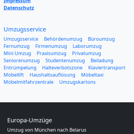
Impressum
Datenschutz
Umzugsservice
Umzugsservice
Behördenumzug
Büroumzug
Fernumzug
Firmenumzug
Laborumzug
Mini Umzug
Praxisumzug
Privatumzug
Seniorenumzug
Studentenumzug
Beiladung
Entrümpelung
Halteverbotszone
Klaviertransport
Möbellift
Haushaltsauflösung
Möbeltaxi
Möbelmitfahrzentrale
Umzugskartons
Europa-Umzüge
Umzug von München nach Belarus