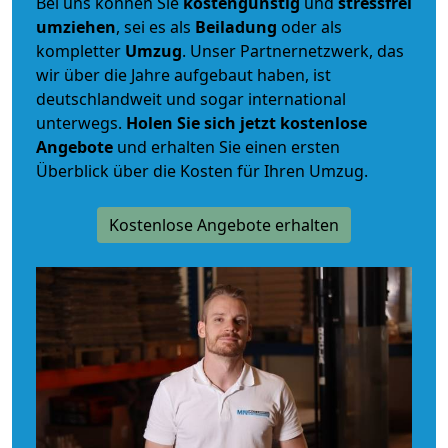
Bei uns können Sie
kostengünstig
und
stressfrei
umziehen
, sei es als
Beiladung
oder als
kompletter
Umzug
. Unser Partnernetzwerk, das
wir über die Jahre aufgebaut haben, ist
deutschlandweit und sogar international
unterwegs.
Holen Sie sich jetzt kostenlose
Angebote
und erhalten Sie einen ersten
Überblick über die Kosten für Ihren Umzug.
Kostenlose Angebote erhalten