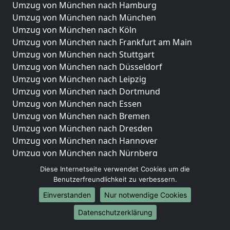
Umzug von München nach Hamburg
Umzug von München nach München
Umzug von München nach Köln
Umzug von München nach Frankfurt am Main
Umzug von München nach Stuttgart
Umzug von München nach Düsseldorf
Umzug von München nach Leipzig
Umzug von München nach Dortmund
Umzug von München nach Essen
Umzug von München nach Bremen
Umzug von München nach Dresden
Umzug von München nach Hannover
Umzug von München nach Nürnberg
Umzug von München nach Duisburg
Diese Internetseite verwendet Cookies um die
Umzug von München nach Bochum
Benutzerfreundlichkeit zu verbessern.
Umzug von München nach Wuppertal
Einverstanden
Nur notwendige Cookies
Umzug von München nach Bielefeld
Datenschutzerklärung
Umzug von München nach Bonn
Umzug von München nach Münster