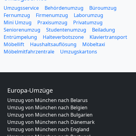
Umzugsservice
Behördenumzug
Büroumzug
Fernumzug
Firmenumzug
Laborumzug
Mini Umzug
Praxisumzug
Privatumzug
Seniorenumzug
Studentenumzug
Beiladung
Entrümpelung
Halteverbotszone
Klaviertransport
Möbellift
Haushaltsauflösung
Möbeltaxi
Möbelmitfahrzentrale
Umzugskartons
Europa-Umzüge
Umzug von München nach Belarus
Umzug von München nach Belgien
Umzug von München nach Bulgarien
Umzug von München nach Dänemark
Umzug von München nach England