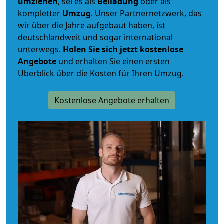
umziehen
, sei es als
Beiladung
oder als
kompletter
Umzug
. Unser Partnernetzwerk, das
wir über die Jahre aufgebaut haben, ist
deutschlandweit und sogar international
unterwegs.
Holen Sie sich jetzt kostenlose
Angebote
und erhalten Sie einen ersten
Überblick über die Kosten für Ihren Umzug.
Kostenlose Angebote erhalten