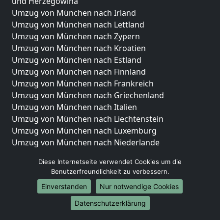
und Herzegowina
Umzug von München nach Irland
Umzug von München nach Lettland
Umzug von München nach Zypern
Umzug von München nach Kroatien
Umzug von München nach Estland
Umzug von München nach Finnland
Umzug von München nach Frankreich
Umzug von München nach Griechenland
Umzug von München nach Italien
Umzug von München nach Liechtenstein
Umzug von München nach Luxemburg
Umzug von München nach Niederlande
Umzug von München nach Norwegen
Diese Internetseite verwendet Cookies um die
Umzüge-Deutschlandweit
Benutzerfreundlichkeit zu verbessern.
Einverstanden
Nur notwendige Cookies
Umzug von München nach Berlin
Umzug von München nach Hamburg
Datenschutzerklärung
Umzug von München nach München