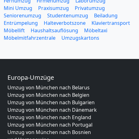
Fernumzug
Firmenumzug
Laborumzug
Mini Umzug
Praxisumzug
Privatumzug
Seniorenumzug
Studentenumzug
Beiladung
Entrümpelung
Halteverbotszone
Klaviertransport
Möbellift
Haushaltsauflösung
Möbeltaxi
Möbelmitfahrzentrale
Umzugskartons
Europa-Umzüge
Umzug von München nach Belarus
Umzug von München nach Belgien
Umzug von München nach Bulgarien
Umzug von München nach Dänemark
Umzug von München nach England
Umzug von München nach Portugal
Umzug von München nach Bosnien