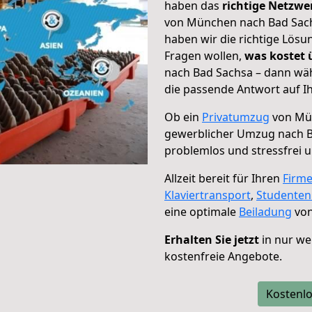
haben das
richtige Netzw
von München nach Bad Sachs
haben wir die richtige Lösu
Fragen wollen,
was kostet
nach Bad Sachsa – dann wäh
die passende Antwort auf Ih
Ob ein
Privatumzug
von Mün
gewerblicher Umzug nach 
problemlos und stressfrei 
Allzeit bereit für Ihren
Firm
Klaviertransport
,
Studente
eine optimale
Beiladung
von
Erhalten Sie jetzt
in nur we
kostenfreie Angebote.
Kostenlo