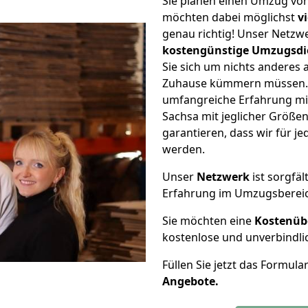
Sie planen einen Umzug vo
möchten dabei möglichst
v
genau richtig! Unser Netzw
kostengünstige Umzugsdi
Sie sich um nichts anderes 
Zuhause kümmern müssen. W
umfangreiche Erfahrung m
Sachsa mit jeglicher Größ
garantieren, dass wir für j
werden.
Unser
Netzwerk
ist sorgfäl
Erfahrung im Umzugsberei
Sie möchten eine
Kostenüb
kostenlose und unverbindli
Füllen Sie jetzt das Formula
Angebote.