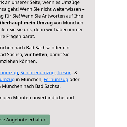
erk
an unserer Seite, wenn es Umzüge
a geht! Wenn Sie nicht weiterwissen –
ng für Sie! Wenn Sie Antworten auf Ihre
 überhaupt mein Umzug
von München
len Sie sie uns, denn wir haben immer
re Fragen parat.
chen nach Bad Sachsa oder ein
Bad Sachsa,
wir helfen
, damit Sie
umziehen können.
enumzug
,
Seniorenumzug
,
Tresor
– &
numzug
in München,
Fernumzug
oder
 München nach Bad Sachsa.
nigen Minuten unverbindliche und
se Angebote erhalten