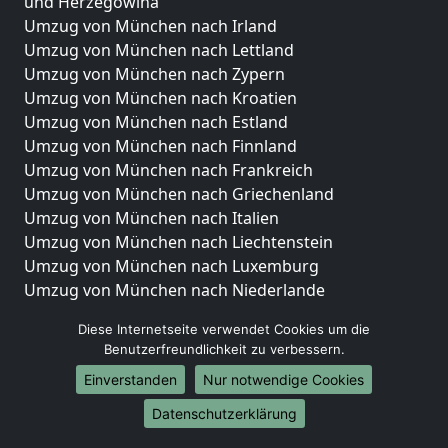
und Herzegowina
Umzug von München nach Irland
Umzug von München nach Lettland
Umzug von München nach Zypern
Umzug von München nach Kroatien
Umzug von München nach Estland
Umzug von München nach Finnland
Umzug von München nach Frankreich
Umzug von München nach Griechenland
Umzug von München nach Italien
Umzug von München nach Liechtenstein
Umzug von München nach Luxemburg
Umzug von München nach Niederlande
Umzug von München nach Norwegen
Diese Internetseite verwendet Cookies um die
Umzüge-Deutschlandweit
Benutzerfreundlichkeit zu verbessern.
Einverstanden
Nur notwendige Cookies
Umzug von München nach Berlin
Umzug von München nach Hamburg
Datenschutzerklärung
Umzug von München nach München