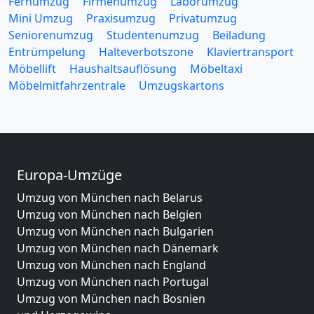
Fernumzug
Firmenumzug
Laborumzug
Mini Umzug
Praxisumzug
Privatumzug
Seniorenumzug
Studentenumzug
Beiladung
Entrümpelung
Halteverbotszone
Klaviertransport
Möbellift
Haushaltsauflösung
Möbeltaxi
Möbelmitfahrzentrale
Umzugskartons
Europa-Umzüge
Umzug von München nach Belarus
Umzug von München nach Belgien
Umzug von München nach Bulgarien
Umzug von München nach Dänemark
Umzug von München nach England
Umzug von München nach Portugal
Umzug von München nach Bosnien