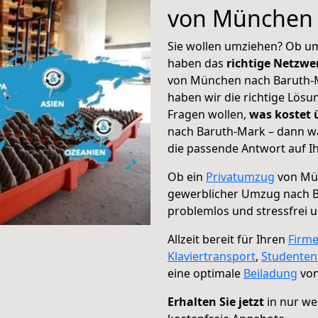
von München 
Sie wollen umziehen? Ob um
haben das
richtige Netzw
von München nach Baruth-Ma
haben wir die richtige Lösu
Fragen wollen,
was kostet
nach Baruth-Mark – dann wä
die passende Antwort auf Ih
Ob ein
Privatumzug
von Mün
gewerblicher Umzug nach 
problemlos und stressfrei 
Allzeit bereit für Ihren
Firm
Klaviertransport
,
Studente
eine optimale
Beiladung
von
Erhalten Sie jetzt
in nur we