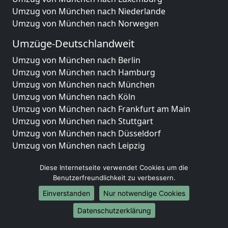
Umzug von München nach Niederlande
Umzug von München nach Norwegen
Umzüge-Deutschlandweit
Umzug von München nach Berlin
Umzug von München nach Hamburg
Umzug von München nach München
Umzug von München nach Köln
Umzug von München nach Frankfurt am Main
Umzug von München nach Stuttgart
Umzug von München nach Düsseldorf
Umzug von München nach Leipzig
Umzug von München nach Dortmund
Diese Internetseite verwendet Cookies um die
Umzug von München nach Essen
Benutzerfreundlichkeit zu verbessern.
Umzug von München nach Bremen
Umzug von München nach Dresden
Einverstanden
Nur notwendige Cookies
Umzug von München nach Hannover
Datenschutzerklärung
Umzug von München nach Nürnberg