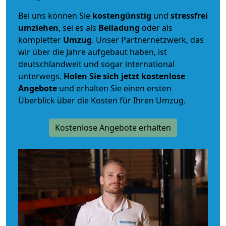
Bei uns können Sie
kostengünstig
und
stressfrei
umziehen
, sei es als
Beiladung
oder als
kompletter
Umzug
. Unser Partnernetzwerk, das
wir über die Jahre aufgebaut haben, ist
deutschlandweit und sogar international
unterwegs.
Holen Sie sich jetzt kostenlose
Angebote
und erhalten Sie einen ersten
Überblick über die Kosten für Ihren Umzug.
Kostenlose Angebote erhalten