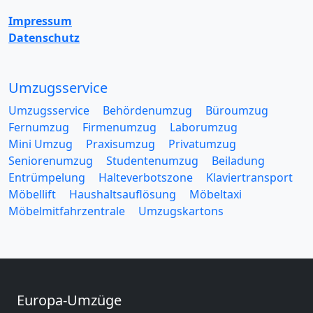
Impressum
Datenschutz
Umzugsservice
Umzugsservice
Behördenumzug
Büroumzug
Fernumzug
Firmenumzug
Laborumzug
Mini Umzug
Praxisumzug
Privatumzug
Seniorenumzug
Studentenumzug
Beiladung
Entrümpelung
Halteverbotszone
Klaviertransport
Möbellift
Haushaltsauflösung
Möbeltaxi
Möbelmitfahrzentrale
Umzugskartons
Europa-Umzüge