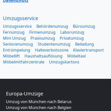
Datenschutz
Umzugsservice
Umzugsservice
Behördenumzug
Büroumzug
Fernumzug
Firmenumzug
Laborumzug
Mini Umzug
Praxisumzug
Privatumzug
Seniorenumzug
Studentenumzug
Beiladung
Entrümpelung
Halteverbotszone
Klaviertransport
Möbellift
Haushaltsauflösung
Möbeltaxi
Möbelmitfahrzentrale
Umzugskartons
Europa-Umzüge
Umzug von München nach Belarus
Umzug von München nach Belgien