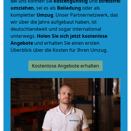
Bei uns können Sie
kostengünstig
und
stressfrei
umziehen
, sei es als
Beiladung
oder als
kompletter
Umzug
. Unser Partnernetzwerk, das
wir über die Jahre aufgebaut haben, ist
deutschlandweit und sogar international
unterwegs.
Holen Sie sich jetzt kostenlose
Angebote
und erhalten Sie einen ersten
Überblick über die Kosten für Ihren Umzug.
Kostenlose Angebote erhalten