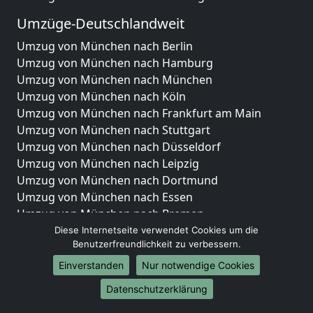
Umzüge-Deutschlandweit
Umzug von München nach Berlin
Umzug von München nach Hamburg
Umzug von München nach München
Umzug von München nach Köln
Umzug von München nach Frankfurt am Main
Umzug von München nach Stuttgart
Umzug von München nach Düsseldorf
Umzug von München nach Leipzig
Umzug von München nach Dortmund
Umzug von München nach Essen
Umzug von München nach Bremen
Umzug von München nach Dresden
Diese Internetseite verwendet Cookies um die
Benutzerfreundlichkeit zu verbessern.
Umzug von München nach Hannover
Umzug von München nach Nürnberg
Einverstanden
Nur notwendige Cookies
Umzug von München nach Duisburg
Datenschutzerklärung
Umzug von München nach Bochum