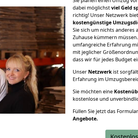
Sie planen einen Umzug v
dabei möglichst
viel Geld 
richtig! Unser Netzwerk bi
kostengünstige Umzugsdi
Sie sich um nichts anderes 
Zuhause kümmern müssen. W
umfangreiche Erfahrung m
mit jeglicher Größenordnun
dass wir für jedes Budget 
Unser
Netzwerk
ist sorgfäl
Erfahrung im Umzugsberei
Sie möchten eine
Kostenüb
kostenlose und unverbindli
Füllen Sie jetzt das Formula
Angebote.
Kostenlos