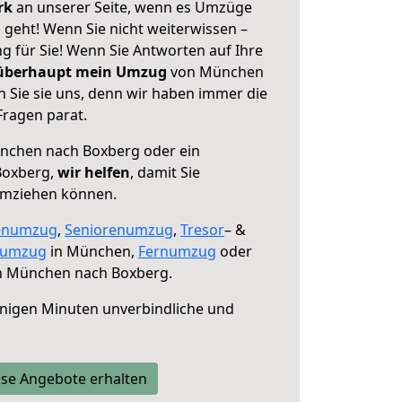
erk
an unserer Seite, wenn es Umzüge
eht! Wenn Sie nicht weiterwissen –
ng für Sie! Wenn Sie Antworten auf Ihre
 überhaupt mein Umzug
von München
 Sie sie uns, denn wir haben immer die
Fragen parat.
chen nach Boxberg oder ein
Boxberg,
wir helfen
, damit Sie
umziehen können.
enumzug
,
Seniorenumzug
,
Tresor
– &
numzug
in München,
Fernumzug
oder
 München nach Boxberg.
nigen Minuten unverbindliche und
se Angebote erhalten