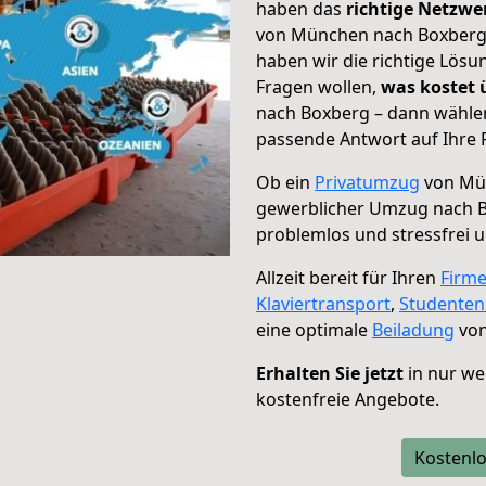
haben das
richtige Netzw
von München nach Boxberg g
haben wir die richtige Lösu
Fragen wollen,
was kostet
nach Boxberg – dann wählen
passende Antwort auf Ihre 
Ob ein
Privatumzug
von Mün
gewerblicher Umzug nach 
problemlos und stressfrei 
Allzeit bereit für Ihren
Firm
Klaviertransport
,
Studente
eine optimale
Beiladung
von
Erhalten Sie jetzt
in nur we
kostenfreie Angebote.
Kostenlo