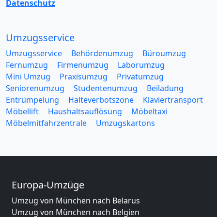
Datenschutz
Umzugsservice
Umzugsservice
Behördenumzug
Büroumzug
Fernumzug
Firmenumzug
Laborumzug
Mini Umzug
Praxisumzug
Privatumzug
Seniorenumzug
Studentenumzug
Beiladung
Entrümpelung
Halteverbotszone
Klaviertransport
Möbellift
Haushaltsauflösung
Möbeltaxi
Möbelmitfahrzentrale
Umzugskartons
Europa-Umzüge
Umzug von München nach Belarus
Umzug von München nach Belgien