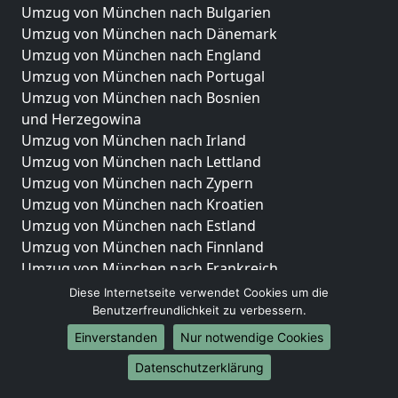
Umzug von München nach Bulgarien
Umzug von München nach Dänemark
Umzug von München nach England
Umzug von München nach Portugal
Umzug von München nach Bosnien
und Herzegowina
Umzug von München nach Irland
Umzug von München nach Lettland
Umzug von München nach Zypern
Umzug von München nach Kroatien
Umzug von München nach Estland
Umzug von München nach Finnland
Umzug von München nach Frankreich
Umzug von München nach Griechenland
Diese Internetseite verwendet Cookies um die
Umzug von München nach Italien
Benutzerfreundlichkeit zu verbessern.
Umzug von München nach Liechtenstein
Einverstanden
Nur notwendige Cookies
Umzug von München nach Luxemburg
Datenschutzerklärung
Umzug von München nach Niederlande
Umzug von München nach Norwegen