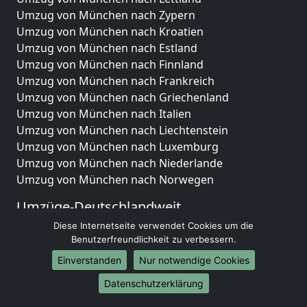
Umzug von München nach Zypern
Umzug von München nach Kroatien
Umzug von München nach Estland
Umzug von München nach Finnland
Umzug von München nach Frankreich
Umzug von München nach Griechenland
Umzug von München nach Italien
Umzug von München nach Liechtenstein
Umzug von München nach Luxemburg
Umzug von München nach Niederlande
Umzug von München nach Norwegen
Umzüge-Deutschlandweit
Diese Internetseite verwendet Cookies um die
Umzug von München nach Berlin
Benutzerfreundlichkeit zu verbessern.
Umzug von München nach Hamburg
Umzug von München nach München
Einverstanden
Nur notwendige Cookies
Umzug von München nach Köln
Datenschutzerklärung
Umzug von München nach Frankfurt am Main