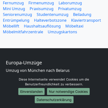
Fernumzug
Firmenumzug
Laborumzug
Mini Umzug
Praxisumzug
Privatumzug
Seniorenumzug
Studentenumzug
Beiladung
Entrümpelung
Halteverbotszone
Klaviertransport
Möbellift
Haushaltsauflösung
Möbeltaxi
Möbelmitfahrzentrale
Umzugskartons
Europa-Umzüge
Umzug von München nach Belarus
Umzug von München nach Belgien
Diese Internetseite verwendet Cookies um die
Umzug von München nach Bulgarien
Benutzerfreundlichkeit zu verbessern.
Umzug von München nach Dänemark
Einverstanden
Nur notwendige Cookies
Umzug von München nach England
Umzug von München nach Portugal
Datenschutzerklärung
Umzug von München nach Bosnien