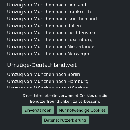
Umzug von München nach Finnland
Umzug von München nach Frankreich
Umzug von München nach Griechenland
Umzug von München nach Italien
Umzug von München nach Liechtenstein
Umzug von München nach Luxemburg
Umzug von München nach Niederlande
Umzug von München nach Norwegen
Umzüge-Deutschlandweit
Umzug von München nach Berlin
Umzug von München nach Hamburg
Umzug von München nach München
Umzug von München nach Köln
Diese Internetseite verwendet Cookies um die
Umzug von München nach Frankfurt am Main
Benutzerfreundlichkeit zu verbessern.
Umzug von München nach Stuttgart
Einverstanden
Nur notwendige Cookies
Umzug von München nach Düsseldorf
Datenschutzerklärung
Umzug von München nach Leipzig
Umzug von München nach Dortmund