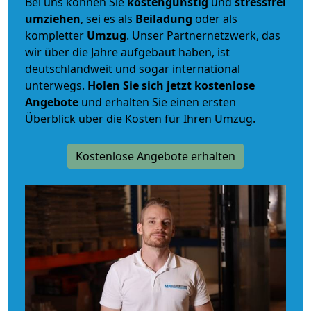
Bei uns können Sie
kostengünstig
und
stressfrei
umziehen
, sei es als
Beiladung
oder als
kompletter
Umzug
. Unser Partnernetzwerk, das
wir über die Jahre aufgebaut haben, ist
deutschlandweit und sogar international
unterwegs.
Holen Sie sich jetzt kostenlose
Angebote
und erhalten Sie einen ersten
Überblick über die Kosten für Ihren Umzug.
Kostenlose Angebote erhalten