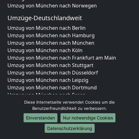
Umzug von München nach Norwegen
Umzüge-Deutschlandweit
Umzug von München nach Berlin
Umzug von München nach Hamburg
Umzug von München nach München
Umzug von München nach Köln
Umzug von München nach Frankfurt am Main
Umzug von München nach Stuttgart
Umzug von München nach Düsseldorf
Umzug von München nach Leipzig
Umzug von München nach Dortmund
Umzug von München nach Essen
Umzug von München nach Bremen
Diese Internetseite verwendet Cookies um die
Benutzerfreundlichkeit zu verbessern.
Umzug von München nach Dresden
Umzug von München nach Hannover
Einverstanden
Nur notwendige Cookies
Umzug von München nach Nürnberg
Datenschutzerklärung
Umzug von München nach Duisburg