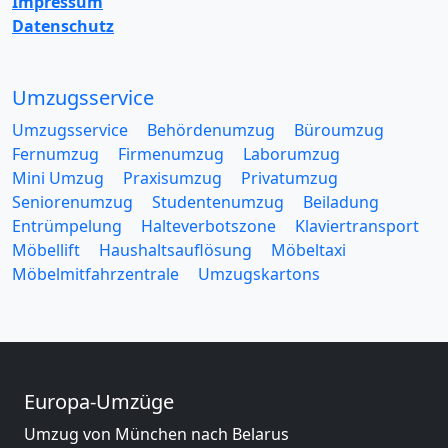
Impressum
Datenschutz
Umzugsservice
Umzugsservice
Behördenumzug
Büroumzug
Fernumzug
Firmenumzug
Laborumzug
Mini Umzug
Praxisumzug
Privatumzug
Seniorenumzug
Studentenumzug
Beiladung
Entrümpelung
Halteverbotszone
Klaviertransport
Möbellift
Haushaltsauflösung
Möbeltaxi
Möbelmitfahrzentrale
Umzugskartons
Europa-Umzüge
Umzug von München nach Belarus