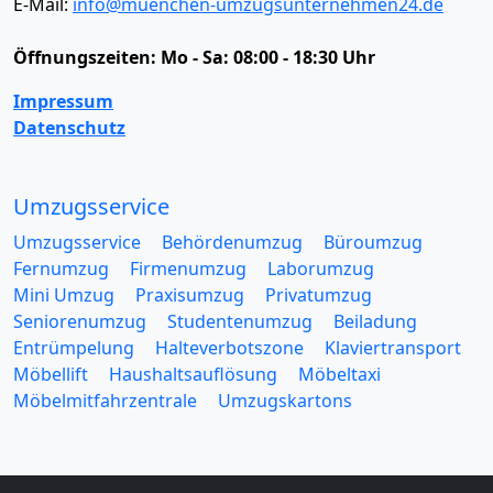
E-Mail:
info@muenchen-umzugsunternehmen24.de
Öffnungszeiten:
Mo - Sa: 08:00 - 18:30 Uhr
Impressum
Datenschutz
Umzugsservice
Umzugsservice
Behördenumzug
Büroumzug
Fernumzug
Firmenumzug
Laborumzug
Mini Umzug
Praxisumzug
Privatumzug
Seniorenumzug
Studentenumzug
Beiladung
Entrümpelung
Halteverbotszone
Klaviertransport
Möbellift
Haushaltsauflösung
Möbeltaxi
Möbelmitfahrzentrale
Umzugskartons