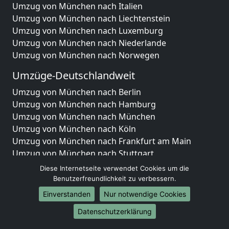
Umzug von München nach Italien
Umzug von München nach Liechtenstein
Umzug von München nach Luxemburg
Umzug von München nach Niederlande
Umzug von München nach Norwegen
Umzüge-Deutschlandweit
Umzug von München nach Berlin
Umzug von München nach Hamburg
Umzug von München nach München
Umzug von München nach Köln
Umzug von München nach Frankfurt am Main
Umzug von München nach Stuttgart
Umzug von München nach Düsseldorf
Diese Internetseite verwendet Cookies um die
Umzug von München nach Leipzig
Benutzerfreundlichkeit zu verbessern.
Umzug von München nach Dortmund
Einverstanden
Nur notwendige Cookies
Umzug von München nach Essen
Datenschutzerklärung
Umzug von München nach Bremen
Umzug von München nach Dresden