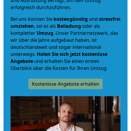
und Ausrüstung verfügt, um den Umzug
erfolgreich durchzuführen.
Bei uns können Sie
kostengünstig
und
stressfrei
umziehen
, sei es als
Beiladung
oder als
kompletter
Umzug
. Unser Partnernetzwerk, das
wir über die Jahre aufgebaut haben, ist
deutschlandweit und sogar international
unterwegs.
Holen Sie sich jetzt kostenlose
Angebote
und erhalten Sie einen ersten
Überblick über die Kosten für Ihren Umzug.
Kostenlose Angebote erhalten