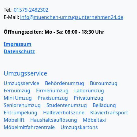
Tel.:
01579-2482302
E-Mail:
info@muenchen-umzugsunternehmen24.de
Öffnungszeiten:
Mo - Sa: 08:00 - 18:30 Uhr
Impressum
Datenschutz
Umzugsservice
Umzugsservice
Behördenumzug
Büroumzug
Fernumzug
Firmenumzug
Laborumzug
Mini Umzug
Praxisumzug
Privatumzug
Seniorenumzug
Studentenumzug
Beiladung
Entrümpelung
Halteverbotszone
Klaviertransport
Möbellift
Haushaltsauflösung
Möbeltaxi
Möbelmitfahrzentrale
Umzugskartons