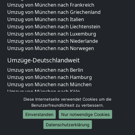
Umzug von München nach Frankreich
Umzug von München nach Griechenland
Umzug von München nach Italien
Umzug von München nach Liechtenstein
Umzug von München nach Luxemburg
Umzug von München nach Niederlande
Umzug von München nach Norwegen
Umzüge-Deutschlandweit
Umzug von München nach Berlin
Umzug von München nach Hamburg
Umzug von München nach München
Umzug von München nach Köln
Umzug von München nach Frankfurt am Main
Diese Internetseite verwendet Cookies um die
Umzug von München nach Stuttgart
Benutzerfreundlichkeit zu verbessern.
Umzug von München nach Düsseldorf
Einverstanden
Nur notwendige Cookies
Umzug von München nach Leipzig
Datenschutzerklärung
Umzug von München nach Dortmund
Umzug von München nach Essen