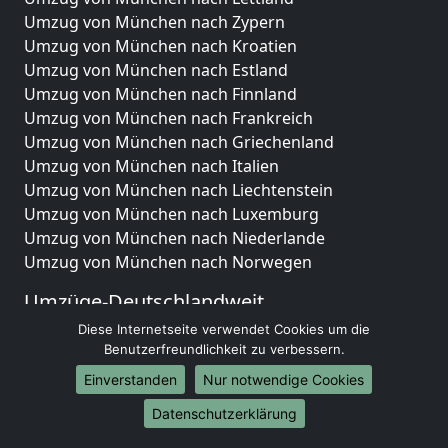
Umzug von München nach Zypern
Umzug von München nach Kroatien
Umzug von München nach Estland
Umzug von München nach Finnland
Umzug von München nach Frankreich
Umzug von München nach Griechenland
Umzug von München nach Italien
Umzug von München nach Liechtenstein
Umzug von München nach Luxemburg
Umzug von München nach Niederlande
Umzug von München nach Norwegen
Umzüge-Deutschlandweit
Diese Internetseite verwendet Cookies um die
Umzug von München nach Berlin
Benutzerfreundlichkeit zu verbessern.
Umzug von München nach Hamburg
Umzug von München nach München
Einverstanden
Nur notwendige Cookies
Umzug von München nach Köln
Datenschutzerklärung
Umzug von München nach Frankfurt am Main