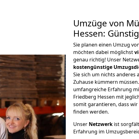
Umzüge von Mün
Hessen: Günsti
Sie planen einen Umzug vo
möchten dabei möglichst
v
genau richtig! Unser Netzw
kostengünstige Umzugsdi
Sie sich um nichts anderes 
Zuhause kümmern müssen. W
umfangreiche Erfahrung m
Friedberg Hessen mit jegl
somit garantieren, dass wi
finden werden.
Unser
Netzwerk
ist sorgfäl
Erfahrung im Umzugsberei