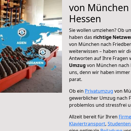
von München 
Hessen
Sie wollen umziehen? Ob um
haben das
richtige Netzw
von München nach Friedber
weiterwissen – haben wir di
Antworten auf Ihre Fragen 
Umzug
von München nach F
uns, denn wir haben immer 
parat.
Ob ein
Privatumzug
von Mün
gewerblicher Umzug nach F
problemlos und stressfrei 
Allzeit bereit für Ihren
Firm
Klaviertransport
,
Studente
eine optimale
Beiladung
von