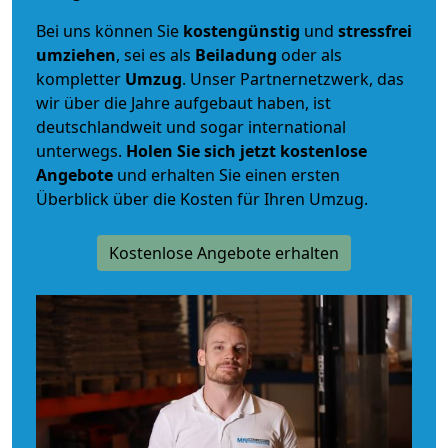
Bei uns können Sie
kostengünstig
und
stressfrei
umziehen
, sei es als
Beiladung
oder als
kompletter
Umzug
. Unser Partnernetzwerk, das
wir über die Jahre aufgebaut haben, ist
deutschlandweit und sogar international
unterwegs.
Holen Sie sich jetzt kostenlose
Angebote
und erhalten Sie einen ersten
Überblick über die Kosten für Ihren Umzug.
Kostenlose Angebote erhalten