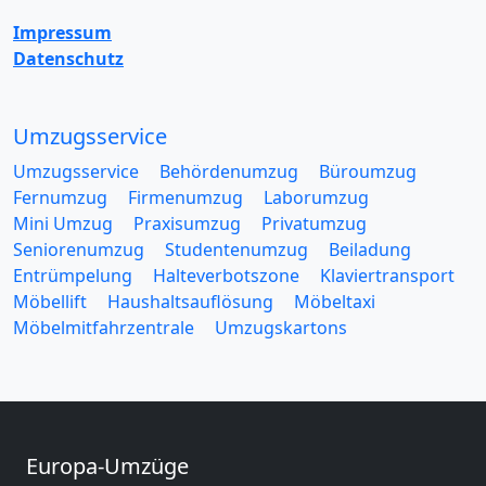
Impressum
Datenschutz
Umzugsservice
Umzugsservice
Behördenumzug
Büroumzug
Fernumzug
Firmenumzug
Laborumzug
Mini Umzug
Praxisumzug
Privatumzug
Seniorenumzug
Studentenumzug
Beiladung
Entrümpelung
Halteverbotszone
Klaviertransport
Möbellift
Haushaltsauflösung
Möbeltaxi
Möbelmitfahrzentrale
Umzugskartons
Europa-Umzüge