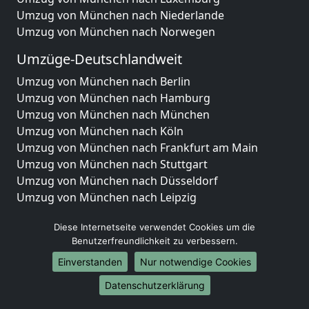
Umzug von München nach Niederlande
Umzug von München nach Norwegen
Umzüge-Deutschlandweit
Umzug von München nach Berlin
Umzug von München nach Hamburg
Umzug von München nach München
Umzug von München nach Köln
Umzug von München nach Frankfurt am Main
Umzug von München nach Stuttgart
Umzug von München nach Düsseldorf
Umzug von München nach Leipzig
Umzug von München nach Dortmund
Diese Internetseite verwendet Cookies um die
Umzug von München nach Essen
Benutzerfreundlichkeit zu verbessern.
Umzug von München nach Bremen
Umzug von München nach Dresden
Einverstanden
Nur notwendige Cookies
Umzug von München nach Hannover
Datenschutzerklärung
Umzug von München nach Nürnberg