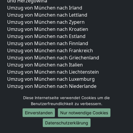
und Herzegowina
Umzug von München nach Irland
Umzug von München nach Lettland
Umzug von München nach Zypern
Umzug von München nach Kroatien
Umzug von München nach Estland
Umzug von München nach Finnland
Umzug von München nach Frankreich
Umzug von München nach Griechenland
Umzug von München nach Italien
Umzug von München nach Liechtenstein
Umzug von München nach Luxemburg
Umzug von München nach Niederlande
Umzug von München nach Norwegen
Diese Internetseite verwendet Cookies um die
Umzüge-Deutschlandweit
Benutzerfreundlichkeit zu verbessern.
Einverstanden
Nur notwendige Cookies
Umzug von München nach Berlin
Umzug von München nach Hamburg
Datenschutzerklärung
Umzug von München nach München