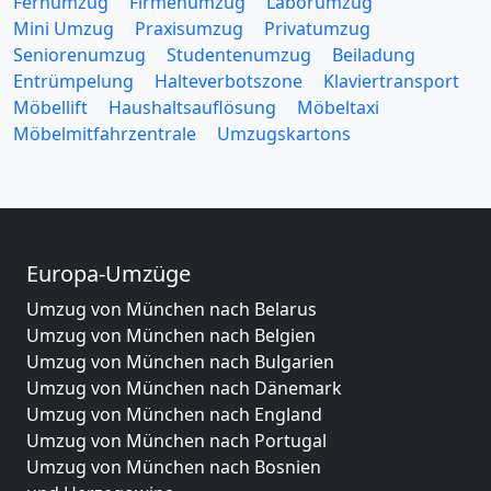
Fernumzug
Firmenumzug
Laborumzug
Mini Umzug
Praxisumzug
Privatumzug
Seniorenumzug
Studentenumzug
Beiladung
Entrümpelung
Halteverbotszone
Klaviertransport
Möbellift
Haushaltsauflösung
Möbeltaxi
Möbelmitfahrzentrale
Umzugskartons
Europa-Umzüge
Umzug von München nach Belarus
Umzug von München nach Belgien
Umzug von München nach Bulgarien
Umzug von München nach Dänemark
Umzug von München nach England
Umzug von München nach Portugal
Umzug von München nach Bosnien