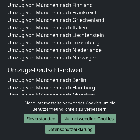
Umzug von München nach Finnland
Umzug von München nach Frankreich
Umzug von München nach Griechenland
Umzug von München nach Italien
Umzug von München nach Liechtenstein
Umzug von München nach Luxemburg
Umzug von München nach Niederlande
Umzug von München nach Norwegen
Umzüge-Deutschlandweit
Umzug von München nach Berlin
Umzug von München nach Hamburg
Umzug von München nach München
Umzug von München nach Köln
Diese Internetseite verwendet Cookies um die
Umzug von München nach Frankfurt am Main
Benutzerfreundlichkeit zu verbessern.
Umzug von München nach Stuttgart
Einverstanden
Nur notwendige Cookies
Umzug von München nach Düsseldorf
Datenschutzerklärung
Umzug von München nach Leipzig
Umzug von München nach Dortmund