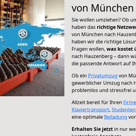
von München
Sie wollen umziehen? Ob um
haben das
richtige Netzw
von München nach Hauzenbe
haben wir die richtige Lösu
Fragen wollen,
was kostet
nach Hauzenberg – dann wäh
die passende Antwort auf Ih
Ob ein
Privatumzug
von Mü
gewerblicher Umzug nach 
problemlos und stressfrei 
Allzeit bereit für Ihren
Firm
Klaviertransport
,
Studente
eine optimale
Beiladung
von
Erhalten Sie jetzt
in nur we