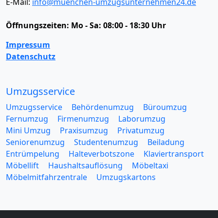
E-Mail:
info@muenchen-umzugsunternehmen24.de
Öffnungszeiten:
Mo - Sa: 08:00 - 18:30 Uhr
Impressum
Datenschutz
Umzugsservice
Umzugsservice
Behördenumzug
Büroumzug
Fernumzug
Firmenumzug
Laborumzug
Mini Umzug
Praxisumzug
Privatumzug
Seniorenumzug
Studentenumzug
Beiladung
Entrümpelung
Halteverbotszone
Klaviertransport
Möbellift
Haushaltsauflösung
Möbeltaxi
Möbelmitfahrzentrale
Umzugskartons