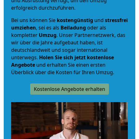
und Ausrüstung verfügt, um den Umzug
erfolgreich durchzuführen.
Bei uns können Sie
kostengünstig
und
stressfrei
umziehen
, sei es als
Beiladung
oder als
kompletter
Umzug
. Unser Partnernetzwerk, das
wir über die Jahre aufgebaut haben, ist
deutschlandweit und sogar international
unterwegs.
Holen Sie sich jetzt kostenlose
Angebote
und erhalten Sie einen ersten
Überblick über die Kosten für Ihren Umzug.
Kostenlose Angebote erhalten