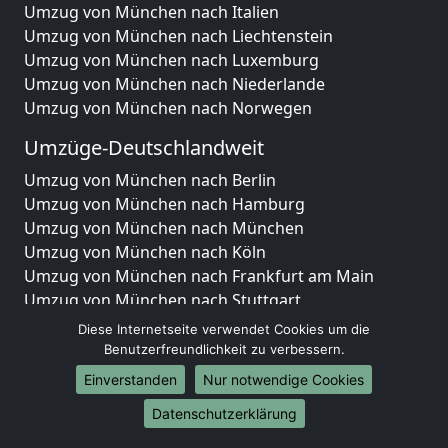
Umzug von München nach Italien
Umzug von München nach Liechtenstein
Umzug von München nach Luxemburg
Umzug von München nach Niederlande
Umzug von München nach Norwegen
Umzüge-Deutschlandweit
Umzug von München nach Berlin
Umzug von München nach Hamburg
Umzug von München nach München
Umzug von München nach Köln
Umzug von München nach Frankfurt am Main
Umzug von München nach Stuttgart
Umzug von München nach Düsseldorf
Diese Internetseite verwendet Cookies um die
Umzug von München nach Leipzig
Benutzerfreundlichkeit zu verbessern.
Umzug von München nach Dortmund
Einverstanden
Nur notwendige Cookies
Umzug von München nach Essen
Datenschutzerklärung
Umzug von München nach Bremen
Umzug von München nach Dresden