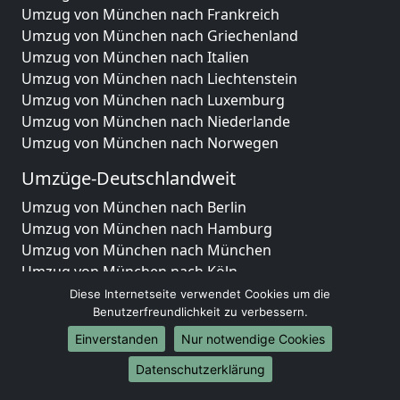
Umzug von München nach Frankreich
Umzug von München nach Griechenland
Umzug von München nach Italien
Umzug von München nach Liechtenstein
Umzug von München nach Luxemburg
Umzug von München nach Niederlande
Umzug von München nach Norwegen
Umzüge-Deutschlandweit
Umzug von München nach Berlin
Umzug von München nach Hamburg
Umzug von München nach München
Umzug von München nach Köln
Umzug von München nach Frankfurt am Main
Diese Internetseite verwendet Cookies um die
Umzug von München nach Stuttgart
Benutzerfreundlichkeit zu verbessern.
Umzug von München nach Düsseldorf
Einverstanden
Nur notwendige Cookies
Umzug von München nach Leipzig
Datenschutzerklärung
Umzug von München nach Dortmund
Umzug von München nach Essen