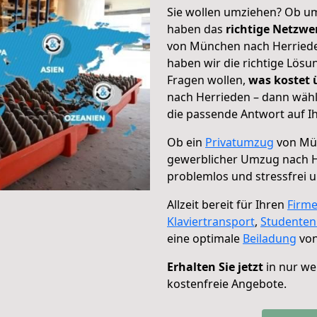
Sie wollen umziehen? Ob um
haben das
richtige Netzw
von München nach Herrieden
haben wir die richtige Lösu
Fragen wollen,
was kostet
nach Herrieden – dann wähl
die passende Antwort auf Ih
Ob ein
Privatumzug
von Mün
gewerblicher Umzug nach 
problemlos und stressfrei 
Allzeit bereit für Ihren
Firm
Klaviertransport
,
Studente
eine optimale
Beiladung
von
Erhalten Sie jetzt
in nur we
kostenfreie Angebote.