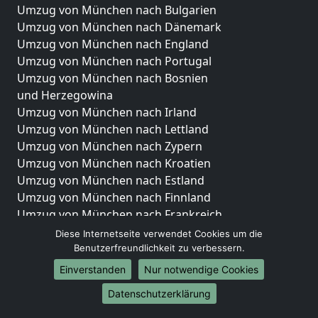
Umzug von München nach Bulgarien
Umzug von München nach Dänemark
Umzug von München nach England
Umzug von München nach Portugal
Umzug von München nach Bosnien
und Herzegowina
Umzug von München nach Irland
Umzug von München nach Lettland
Umzug von München nach Zypern
Umzug von München nach Kroatien
Umzug von München nach Estland
Umzug von München nach Finnland
Umzug von München nach Frankreich
Umzug von München nach Griechenland
Diese Internetseite verwendet Cookies um die
Umzug von München nach Italien
Benutzerfreundlichkeit zu verbessern.
Umzug von München nach Liechtenstein
Einverstanden
Nur notwendige Cookies
Umzug von München nach Luxemburg
Datenschutzerklärung
Umzug von München nach Niederlande
Umzug von München nach Norwegen