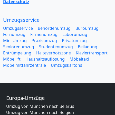
Datenschutz
Umzugsservice
Umzugsservice
Behördenumzug
Büroumzug
Fernumzug
Firmenumzug
Laborumzug
Mini Umzug
Praxisumzug
Privatumzug
Seniorenumzug
Studentenumzug
Beiladung
Entrümpelung
Halteverbotszone
Klaviertransport
Möbellift
Haushaltsauflösung
Möbeltaxi
Möbelmitfahrzentrale
Umzugskartons
Europa-Umzüge
Umzug von München nach Belarus
Umzug von München nach Belgien