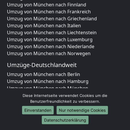
Umzug von München nach Finnland
Umzug von München nach Frankreich
Umzug von München nach Griechenland
Umzug von München nach Italien
Umzug von München nach Liechtenstein
Umzug von München nach Luxemburg
Umzug von München nach Niederlande
Umzug von München nach Norwegen
Umzüge-Deutschlandweit
Umzug von München nach Berlin
Umzug von München nach Hamburg
Umzug von München nach München
Umzug von München nach Köln
Diese Internetseite verwendet Cookies um die
Umzug von München nach Frankfurt am Main
Benutzerfreundlichkeit zu verbessern.
Umzug von München nach Stuttgart
Einverstanden
Nur notwendige Cookies
Umzug von München nach Düsseldorf
Datenschutzerklärung
Umzug von München nach Leipzig
Umzug von München nach Dortmund