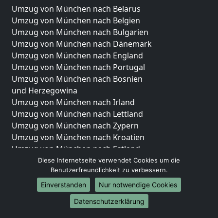
Umzug von München nach Belarus
Umzug von München nach Belgien
Umzug von München nach Bulgarien
Umzug von München nach Dänemark
Umzug von München nach England
Umzug von München nach Portugal
Umzug von München nach Bosnien
und Herzegowina
Umzug von München nach Irland
Umzug von München nach Lettland
Umzug von München nach Zypern
Umzug von München nach Kroatien
Umzug von München nach Estland
Umzug von München nach Finnland
Diese Internetseite verwendet Cookies um die
Benutzerfreundlichkeit zu verbessern.
Umzug von München nach Frankreich
Umzug von München nach Griechenland
Einverstanden
Nur notwendige Cookies
Umzug von München nach Italien
Datenschutzerklärung
Umzug von München nach Liechtenstein