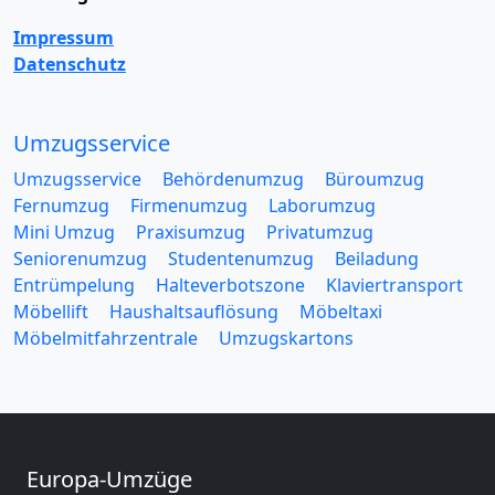
Impressum
Datenschutz
Umzugsservice
Umzugsservice
Behördenumzug
Büroumzug
Fernumzug
Firmenumzug
Laborumzug
Mini Umzug
Praxisumzug
Privatumzug
Seniorenumzug
Studentenumzug
Beiladung
Entrümpelung
Halteverbotszone
Klaviertransport
Möbellift
Haushaltsauflösung
Möbeltaxi
Möbelmitfahrzentrale
Umzugskartons
Europa-Umzüge