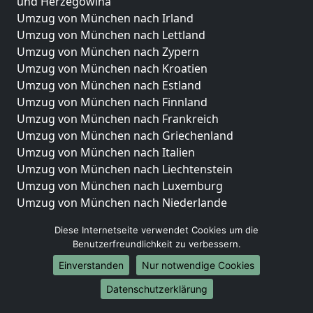
und Herzegowina
Umzug von München nach Irland
Umzug von München nach Lettland
Umzug von München nach Zypern
Umzug von München nach Kroatien
Umzug von München nach Estland
Umzug von München nach Finnland
Umzug von München nach Frankreich
Umzug von München nach Griechenland
Umzug von München nach Italien
Umzug von München nach Liechtenstein
Umzug von München nach Luxemburg
Umzug von München nach Niederlande
Umzug von München nach Norwegen
Diese Internetseite verwendet Cookies um die
Umzüge-Deutschlandweit
Benutzerfreundlichkeit zu verbessern.
Einverstanden
Nur notwendige Cookies
Umzug von München nach Berlin
Umzug von München nach Hamburg
Datenschutzerklärung
Umzug von München nach München