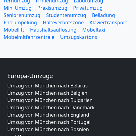
Fernumzug
Firmenumzug
Laborumzug
Mini Umzug
Praxisumzug
Privatumzug
Seniorenumzug
Studentenumzug
Beiladung
Entrümpelung
Halteverbotszone
Klaviertransport
Möbellift
Haushaltsauflösung
Möbeltaxi
Möbelmitfahrzentrale
Umzugskartons
Europa-Umzüge
Umzug von München nach Belarus
Umzug von München nach Belgien
Umzug von München nach Bulgarien
Umzug von München nach Dänemark
Umzug von München nach England
Umzug von München nach Portugal
Umzug von München nach Bosnien