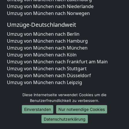
Umzug von München nach Niederlande
Umzug von München nach Norwegen
Umzüge-Deutschlandweit
Umzug von München nach Berlin
Umzug von München nach Hamburg
Umzug von München nach München
Umzug von München nach Köln
Umzug von München nach Frankfurt am Main
Umzug von München nach Stuttgart
Umzug von München nach Düsseldorf
Umzug von München nach Leipzig
Umzug von München nach Dortmund
Diese Internetseite verwendet Cookies um die
Umzug von München nach Essen
Benutzerfreundlichkeit zu verbessern.
Umzug von München nach Bremen
Umzug von München nach Dresden
Einverstanden
Nur notwendige Cookies
Umzug von München nach Hannover
Datenschutzerklärung
Umzug von München nach Nürnberg