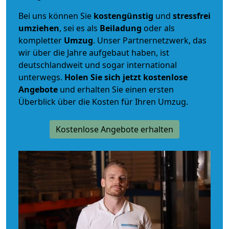
Bei uns können Sie
kostengünstig
und
stressfrei
umziehen
, sei es als
Beiladung
oder als
kompletter
Umzug
. Unser Partnernetzwerk, das
wir über die Jahre aufgebaut haben, ist
deutschlandweit und sogar international
unterwegs.
Holen Sie sich jetzt kostenlose
Angebote
und erhalten Sie einen ersten
Überblick über die Kosten für Ihren Umzug.
Kostenlose Angebote erhalten