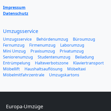
Impressum
Datenschutz
Umzugsservice
Umzugsservice
Behördenumzug
Büroumzug
Fernumzug
Firmenumzug
Laborumzug
Mini Umzug
Praxisumzug
Privatumzug
Seniorenumzug
Studentenumzug
Beiladung
Entrümpelung
Halteverbotszone
Klaviertransport
Möbellift
Haushaltsauflösung
Möbeltaxi
Möbelmitfahrzentrale
Umzugskartons
Europa-Umzüge