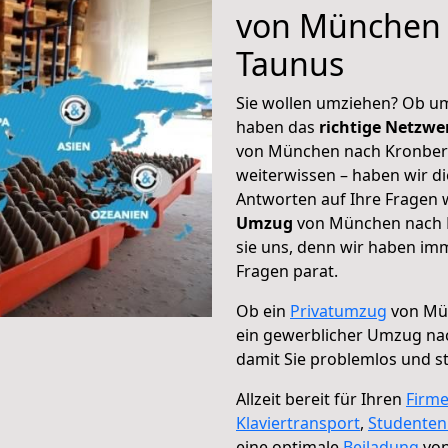
von München 
Taunus
Sie wollen umziehen? Ob um
haben das
richtige Netzw
von München nach Kronberg
weiterwissen – haben wir di
Antworten auf Ihre Fragen 
Umzug
von München nach K
sie uns, denn wir haben im
Fragen parat.
Ob ein
Privatumzug
von Mün
ein gewerblicher Umzug na
damit Sie problemlos und s
Allzeit bereit für Ihren
Firm
Klaviertransport
,
Studente
eine optimale
Beiladung
von