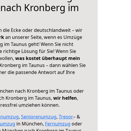
nach Kronberg im
 die Ecke oder deutschlandweit – wir
erk
an unserer Seite, wenn es Umzüge
 im Taunus geht! Wenn Sie nicht
e richtige Lösung für Sie! Wenn Sie
wollen,
was kostet überhaupt mein
ronberg im Taunus – dann wählen Sie
mer die passende Antwort auf Ihre
chen nach Kronberg im Taunus oder
ch Kronberg im Taunus,
wir helfen
,
tressfrei umziehen können.
enumzug
,
Seniorenumzug
,
Tresor
– &
numzug
in München,
Fernumzug
oder
 München nach Kronberg im Taunus.