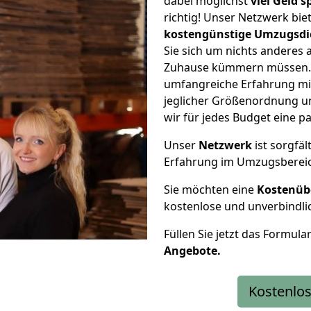
dabei möglichst
viel Geld 
richtig! Unser Netzwerk bi
kostengünstige Umzugsdi
Sie sich um nichts anderes 
Zuhause kümmern müssen. W
umfangreiche Erfahrung m
jeglicher Größenordnung u
wir für jedes Budget eine 
Unser
Netzwerk
ist sorgfäl
Erfahrung im Umzugsberei
Sie möchten eine
Kostenüb
kostenlose und unverbindli
Füllen Sie jetzt das Formula
Angebote.
Kostenlos