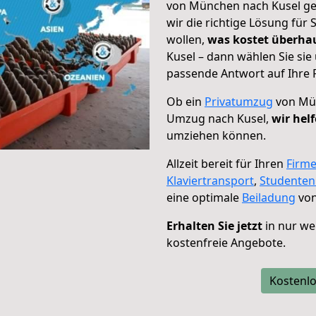
von München nach Kusel geh
wir die richtige Lösung für
wollen,
was kostet überh
Kusel – dann wählen Sie sie
passende Antwort auf Ihre 
Ob ein
Privatumzug
von Mün
Umzug nach Kusel,
wir hel
umziehen können.
Allzeit bereit für Ihren
Firm
Klaviertransport
,
Studente
eine optimale
Beiladung
von
Erhalten Sie jetzt
in nur we
kostenfreie Angebote.
Kostenlo