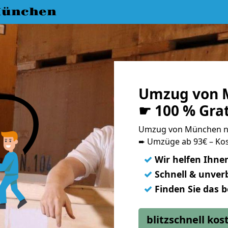
München
Umzug von 
☛ 100 % Gra
Umzug von München n
➨ Umzüge ab 93€ – Kos
✓
Wir helfen Ihne
✓
Schnell & unverb
✓
Finden Sie das 
blitzschnell ko