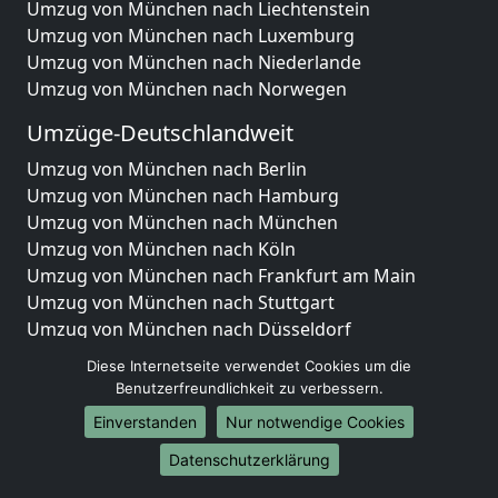
Umzug von München nach Liechtenstein
Umzug von München nach Luxemburg
Umzug von München nach Niederlande
Umzug von München nach Norwegen
Umzüge-Deutschlandweit
Umzug von München nach Berlin
Umzug von München nach Hamburg
Umzug von München nach München
Umzug von München nach Köln
Umzug von München nach Frankfurt am Main
Umzug von München nach Stuttgart
Umzug von München nach Düsseldorf
Umzug von München nach Leipzig
Diese Internetseite verwendet Cookies um die
Umzug von München nach Dortmund
Benutzerfreundlichkeit zu verbessern.
Umzug von München nach Essen
Einverstanden
Nur notwendige Cookies
Umzug von München nach Bremen
Umzug von München nach Dresden
Datenschutzerklärung
Umzug von München nach Hannover