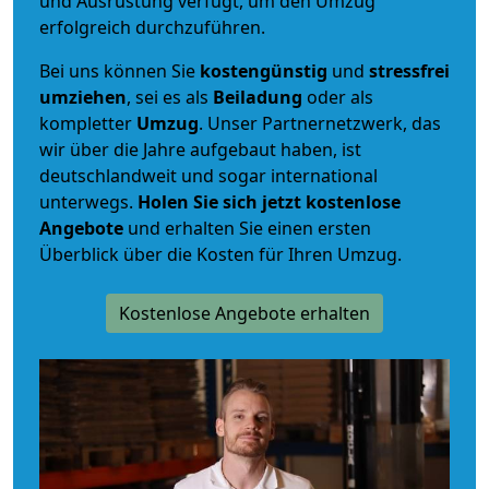
und Ausrüstung verfügt, um den Umzug
erfolgreich durchzuführen.
Bei uns können Sie
kostengünstig
und
stressfrei
umziehen
, sei es als
Beiladung
oder als
kompletter
Umzug
. Unser Partnernetzwerk, das
wir über die Jahre aufgebaut haben, ist
deutschlandweit und sogar international
unterwegs.
Holen Sie sich jetzt kostenlose
Angebote
und erhalten Sie einen ersten
Überblick über die Kosten für Ihren Umzug.
Kostenlose Angebote erhalten