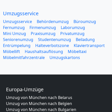
Umzugsservice
Umzugsservice
Behördenumzug
Büroumzug
Fernumzug
Firmenumzug
Laborumzug
Mini Umzug
Praxisumzug
Privatumzug
Seniorenumzug
Studentenumzug
Beiladung
Entrümpelung
Halteverbotszone
Klaviertransport
Möbellift
Haushaltsauflösung
Möbeltaxi
Möbelmitfahrzentrale
Umzugskartons
Europa-Umzüge
Umzug von München nach Belarus
Umzug von München nach Belgien
Umzug von München nach Bulgarien