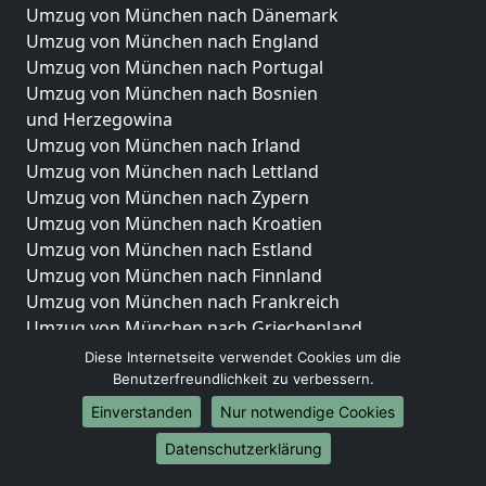
Umzug von München nach Dänemark
Umzug von München nach England
Umzug von München nach Portugal
Umzug von München nach Bosnien
und Herzegowina
Umzug von München nach Irland
Umzug von München nach Lettland
Umzug von München nach Zypern
Umzug von München nach Kroatien
Umzug von München nach Estland
Umzug von München nach Finnland
Umzug von München nach Frankreich
Umzug von München nach Griechenland
Umzug von München nach Italien
Diese Internetseite verwendet Cookies um die
Umzug von München nach Liechtenstein
Benutzerfreundlichkeit zu verbessern.
Umzug von München nach Luxemburg
Einverstanden
Nur notwendige Cookies
Umzug von München nach Niederlande
Datenschutzerklärung
Umzug von München nach Norwegen