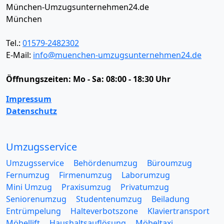
München-Umzugsunternehmen24.de
München
Tel.:
01579-2482302
E-Mail:
info@muenchen-umzugsunternehmen24.de
Öffnungszeiten:
Mo - Sa: 08:00 - 18:30 Uhr
Impressum
Datenschutz
Umzugsservice
Umzugsservice
Behördenumzug
Büroumzug
Fernumzug
Firmenumzug
Laborumzug
Mini Umzug
Praxisumzug
Privatumzug
Seniorenumzug
Studentenumzug
Beiladung
Entrümpelung
Halteverbotszone
Klaviertransport
Möbellift
Haushaltsauflösung
Möbeltaxi