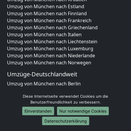
Umzug von München nach Estland
Umzug von München nach Finnland
Umzug von München nach Frankreich
Umzug von München nach Griechenland
Umzug von München nach Italien
Umzug von München nach Liechtenstein
Umzug von München nach Luxemburg
Umzug von München nach Niederlande
Umzug von München nach Norwegen
Umzüge-Deutschlandweit
Umzug von München nach Berlin
Umzug von München nach Hamburg
Diese Internetseite verwendet Cookies um die
Umzug von München nach München
Benutzerfreundlichkeit zu verbessern.
Umzug von München nach Köln
Umzug von München nach Frankfurt am Main
Einverstanden
Nur notwendige Cookies
Umzug von München nach Stuttgart
Datenschutzerklärung
Umzug von München nach Düsseldorf