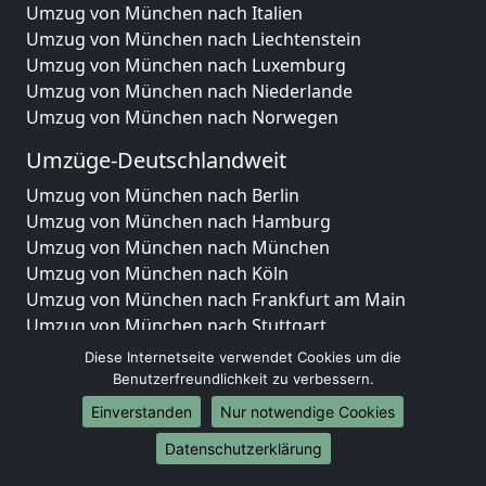
Umzug von München nach Italien
Umzug von München nach Liechtenstein
Umzug von München nach Luxemburg
Umzug von München nach Niederlande
Umzug von München nach Norwegen
Umzüge-Deutschlandweit
Umzug von München nach Berlin
Umzug von München nach Hamburg
Umzug von München nach München
Umzug von München nach Köln
Umzug von München nach Frankfurt am Main
Umzug von München nach Stuttgart
Umzug von München nach Düsseldorf
Diese Internetseite verwendet Cookies um die
Umzug von München nach Leipzig
Benutzerfreundlichkeit zu verbessern.
Umzug von München nach Dortmund
Einverstanden
Nur notwendige Cookies
Umzug von München nach Essen
Datenschutzerklärung
Umzug von München nach Bremen
Umzug von München nach Dresden