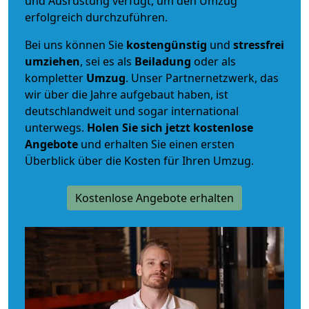
und Ausrüstung verfügt, um den Umzug
erfolgreich durchzuführen.
Bei uns können Sie
kostengünstig
und
stressfrei
umziehen
, sei es als
Beiladung
oder als
kompletter
Umzug
. Unser Partnernetzwerk, das
wir über die Jahre aufgebaut haben, ist
deutschlandweit und sogar international
unterwegs.
Holen Sie sich jetzt kostenlose
Angebote
und erhalten Sie einen ersten
Überblick über die Kosten für Ihren Umzug.
Kostenlose Angebote erhalten