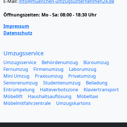
E-Mail:
info@muenchen-umzugsunternehmen24.de
Öffnungszeiten:
Mo - Sa: 08:00 - 18:30 Uhr
Impressum
Datenschutz
Umzugsservice
Umzugsservice
Behördenumzug
Büroumzug
Fernumzug
Firmenumzug
Laborumzug
Mini Umzug
Praxisumzug
Privatumzug
Seniorenumzug
Studentenumzug
Beiladung
Entrümpelung
Halteverbotszone
Klaviertransport
Möbellift
Haushaltsauflösung
Möbeltaxi
Möbelmitfahrzentrale
Umzugskartons