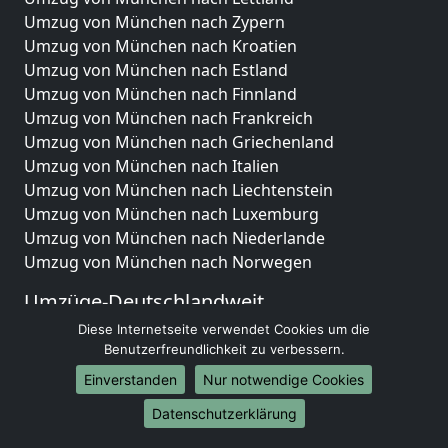
Umzug von München nach Zypern
Umzug von München nach Kroatien
Umzug von München nach Estland
Umzug von München nach Finnland
Umzug von München nach Frankreich
Umzug von München nach Griechenland
Umzug von München nach Italien
Umzug von München nach Liechtenstein
Umzug von München nach Luxemburg
Umzug von München nach Niederlande
Umzug von München nach Norwegen
Umzüge-Deutschlandweit
Diese Internetseite verwendet Cookies um die
Umzug von München nach Berlin
Benutzerfreundlichkeit zu verbessern.
Umzug von München nach Hamburg
Umzug von München nach München
Einverstanden
Nur notwendige Cookies
Umzug von München nach Köln
Datenschutzerklärung
Umzug von München nach Frankfurt am Main