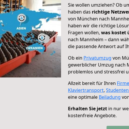
Sie wollen umziehen? Ob um
haben das
richtige Netzw
von München nach Mannheim
haben wir die richtige Lösu
Fragen wollen,
was kostet
nach Mannheim – dann wähl
die passende Antwort auf Ih
Ob ein
Privatumzug
von Mü
gewerblicher Umzug nach
problemlos und stressfrei 
Allzeit bereit für Ihren
Firm
Klaviertransport
,
Studente
eine optimale
Beiladung
von
Erhalten Sie jetzt
in nur we
kostenfreie Angebote.