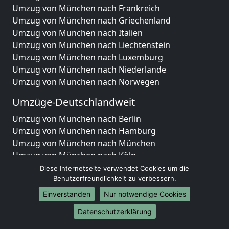
Umzug von München nach Frankreich
Umzug von München nach Griechenland
Umzug von München nach Italien
Umzug von München nach Liechtenstein
Umzug von München nach Luxemburg
Umzug von München nach Niederlande
Umzug von München nach Norwegen
Umzüge-Deutschlandweit
Umzug von München nach Berlin
Umzug von München nach Hamburg
Umzug von München nach München
Umzug von München nach Köln
Umzug von München nach Frankfurt am Main
Diese Internetseite verwendet Cookies um die
Umzug von München nach Stuttgart
Benutzerfreundlichkeit zu verbessern.
Umzug von München nach Düsseldorf
Einverstanden
Nur notwendige Cookies
Umzug von München nach Leipzig
Datenschutzerklärung
Umzug von München nach Dortmund
Umzug von München nach Essen