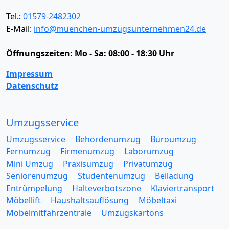
Tel.:
01579-2482302
E-Mail:
info@muenchen-umzugsunternehmen24.de
Öffnungszeiten:
Mo - Sa: 08:00 - 18:30 Uhr
Impressum
Datenschutz
Umzugsservice
Umzugsservice
Behördenumzug
Büroumzug
Fernumzug
Firmenumzug
Laborumzug
Mini Umzug
Praxisumzug
Privatumzug
Seniorenumzug
Studentenumzug
Beiladung
Entrümpelung
Halteverbotszone
Klaviertransport
Möbellift
Haushaltsauflösung
Möbeltaxi
Möbelmitfahrzentrale
Umzugskartons