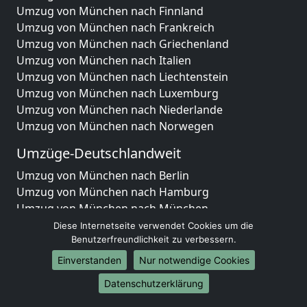
Umzug von München nach Finnland
Umzug von München nach Frankreich
Umzug von München nach Griechenland
Umzug von München nach Italien
Umzug von München nach Liechtenstein
Umzug von München nach Luxemburg
Umzug von München nach Niederlande
Umzug von München nach Norwegen
Umzüge-Deutschlandweit
Umzug von München nach Berlin
Umzug von München nach Hamburg
Umzug von München nach München
Umzug von München nach Köln
Diese Internetseite verwendet Cookies um die
Umzug von München nach Frankfurt am Main
Benutzerfreundlichkeit zu verbessern.
Umzug von München nach Stuttgart
Einverstanden
Nur notwendige Cookies
Umzug von München nach Düsseldorf
Datenschutzerklärung
Umzug von München nach Leipzig
Umzug von München nach Dortmund