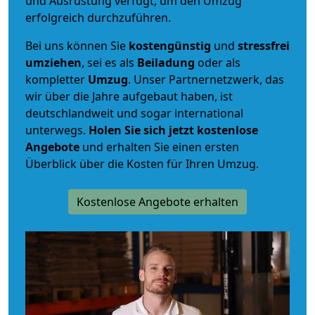
und Ausrüstung verfügt, um den Umzug
erfolgreich durchzuführen.
Bei uns können Sie
kostengünstig
und
stressfrei
umziehen
, sei es als
Beiladung
oder als
kompletter
Umzug
. Unser Partnernetzwerk, das
wir über die Jahre aufgebaut haben, ist
deutschlandweit und sogar international
unterwegs.
Holen Sie sich jetzt kostenlose
Angebote
und erhalten Sie einen ersten
Überblick über die Kosten für Ihren Umzug.
Kostenlose Angebote erhalten