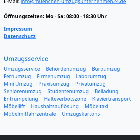
E-Mail:
info@muenchen-umzugsunternehmen24.de
Öffnungszeiten:
Mo - Sa: 08:00 - 18:30 Uhr
Impressum
Datenschutz
Umzugsservice
Umzugsservice
Behördenumzug
Büroumzug
Fernumzug
Firmenumzug
Laborumzug
Mini Umzug
Praxisumzug
Privatumzug
Seniorenumzug
Studentenumzug
Beiladung
Entrümpelung
Halteverbotszone
Klaviertransport
Möbellift
Haushaltsauflösung
Möbeltaxi
Möbelmitfahrzentrale
Umzugskartons