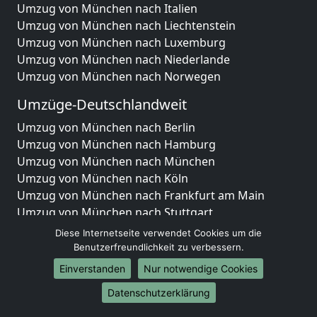
Umzug von München nach Italien
Umzug von München nach Liechtenstein
Umzug von München nach Luxemburg
Umzug von München nach Niederlande
Umzug von München nach Norwegen
Umzüge-Deutschlandweit
Umzug von München nach Berlin
Umzug von München nach Hamburg
Umzug von München nach München
Umzug von München nach Köln
Umzug von München nach Frankfurt am Main
Umzug von München nach Stuttgart
Umzug von München nach Düsseldorf
Diese Internetseite verwendet Cookies um die
Umzug von München nach Leipzig
Benutzerfreundlichkeit zu verbessern.
Umzug von München nach Dortmund
Einverstanden
Nur notwendige Cookies
Umzug von München nach Essen
Datenschutzerklärung
Umzug von München nach Bremen
Umzug von München nach Dresden