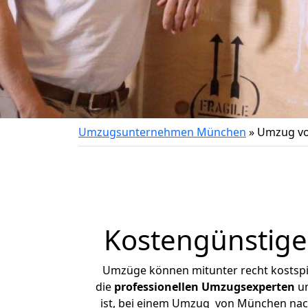
Umzugsunternehmen München
»
Umzug vo
Kostengünstig
Umzüge können mitunter recht kostspiel
die
professionellen Umzugsexperten
un
ist, bei einem Umzug von München nach 