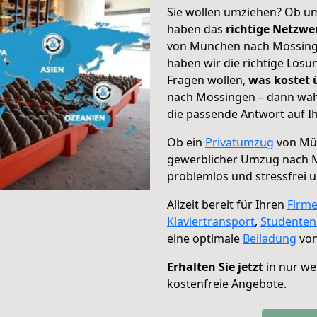
Sie wollen umziehen? Ob um
haben das
richtige Netzw
von München nach Mössinge
haben wir die richtige Lösu
Fragen wollen,
was kostet
nach Mössingen – dann wähl
die passende Antwort auf Ih
Ob ein
Privatumzug
von Mün
gewerblicher Umzug nach 
problemlos und stressfrei 
Allzeit bereit für Ihren
Firm
Klaviertransport
,
Studente
eine optimale
Beiladung
von
Erhalten Sie jetzt
in nur we
kostenfreie Angebote.