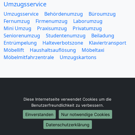
Umzugsservice
Umzugsservice
Behördenumzug
Büroumzug
Fernumzug
Firmenumzug
Laborumzug
Mini Umzug
Praxisumzug
Privatumzug
Seniorenumzug
Studentenumzug
Beiladung
Entrümpelung
Halteverbotszone
Klaviertransport
Möbellift
Haushaltsauflösung
Möbeltaxi
Möbelmitfahrzentrale
Umzugskartons
Europa-Umzüge
Diese Internetseite verwendet Cookies um die
Umzug von München nach Belarus
Benutzerfreundlichkeit zu verbessern.
Umzug von München nach Belgien
Einverstanden
Nur notwendige Cookies
Umzug von München nach Bulgarien
Datenschutzerklärung
Umzug von München nach Dänemark
Umzug von München nach England