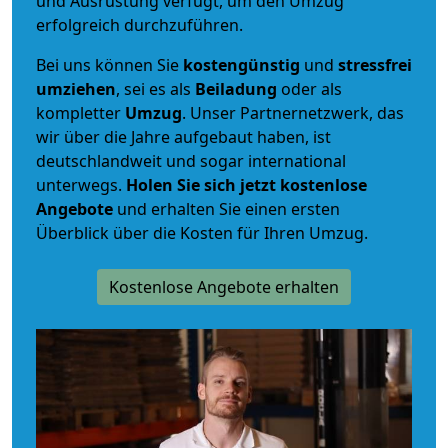
und Ausrüstung verfügt, um den Umzug
erfolgreich durchzuführen.
Bei uns können Sie
kostengünstig
und
stressfrei
umziehen
, sei es als
Beiladung
oder als
kompletter
Umzug
. Unser Partnernetzwerk, das
wir über die Jahre aufgebaut haben, ist
deutschlandweit und sogar international
unterwegs.
Holen Sie sich jetzt kostenlose
Angebote
und erhalten Sie einen ersten
Überblick über die Kosten für Ihren Umzug.
Kostenlose Angebote erhalten