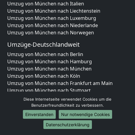
Umzug von München nach Italien
Umzug von München nach Liechtenstein
Umzug von München nach Luxemburg
Umzug von München nach Niederlande
Umzug von München nach Norwegen
Umzüge-Deutschlandweit
Umzug von München nach Berlin
Umzug von München nach Hamburg
Umzug von München nach München
Umzug von München nach Köln
Umzug von München nach Frankfurt am Main
Umzug von München nach Stuttgart
Umzug von München nach Düsseldorf
Diese Internetseite verwendet Cookies um die
Umzug von München nach Leipzig
Benutzerfreundlichkeit zu verbessern.
Umzug von München nach Dortmund
Einverstanden
Nur notwendige Cookies
Umzug von München nach Essen
Datenschutzerklärung
Umzug von München nach Bremen
Umzug von München nach Dresden