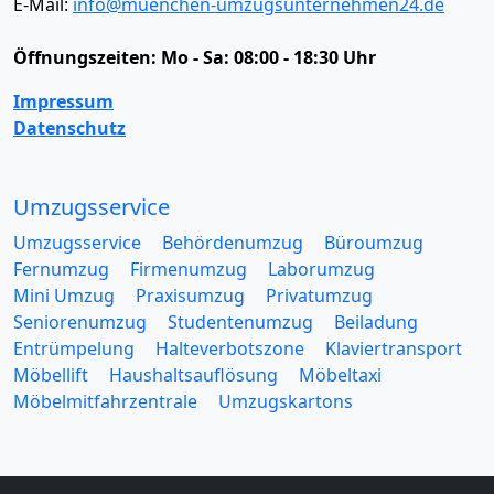
E-Mail:
info@muenchen-umzugsunternehmen24.de
Öffnungszeiten:
Mo - Sa: 08:00 - 18:30 Uhr
Impressum
Datenschutz
Umzugsservice
Umzugsservice
Behördenumzug
Büroumzug
Fernumzug
Firmenumzug
Laborumzug
Mini Umzug
Praxisumzug
Privatumzug
Seniorenumzug
Studentenumzug
Beiladung
Entrümpelung
Halteverbotszone
Klaviertransport
Möbellift
Haushaltsauflösung
Möbeltaxi
Möbelmitfahrzentrale
Umzugskartons