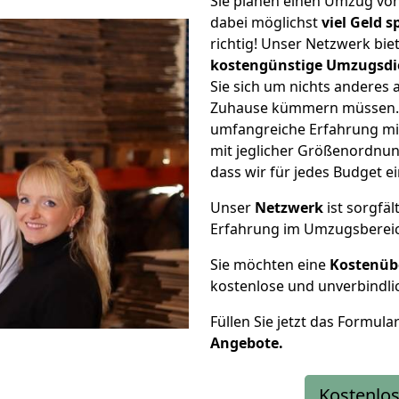
Sie planen einen Umzug v
dabei möglichst
viel Geld 
richtig! Unser Netzwerk bi
kostengünstige Umzugsdi
Sie sich um nichts anderes 
Zuhause kümmern müssen. W
umfangreiche Erfahrung m
mit jeglicher Größenordnun
dass wir für jedes Budget 
Unser
Netzwerk
ist sorgfäl
Erfahrung im Umzugsberei
Sie möchten eine
Kostenüb
kostenlose und unverbindli
Füllen Sie jetzt das Formula
Angebote.
Kostenlos