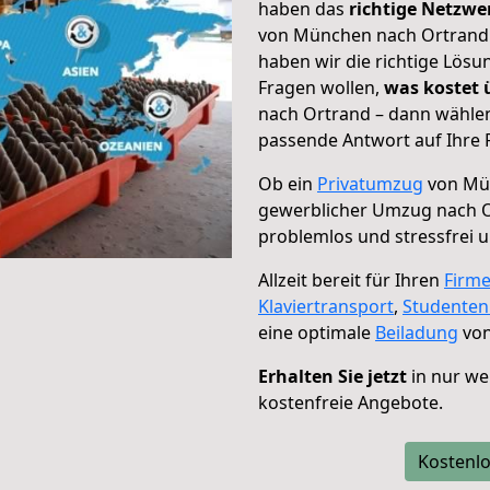
haben das
richtige Netzw
von München nach Ortrand g
haben wir die richtige Lösu
Fragen wollen,
was kostet
nach Ortrand – dann wählen
passende Antwort auf Ihre 
Ob ein
Privatumzug
von Mün
gewerblicher Umzug nach 
problemlos und stressfrei 
Allzeit bereit für Ihren
Firm
Klaviertransport
,
Studente
eine optimale
Beiladung
von
Erhalten Sie jetzt
in nur we
kostenfreie Angebote.
Kostenlo