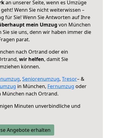
erk
an unserer Seite, wenn es Umzüge
eht! Wenn Sie nicht weiterwissen –
ng für Sie! Wenn Sie Antworten auf Ihre
 überhaupt mein Umzug
von München
 Sie sie uns, denn wir haben immer die
Fragen parat.
chen nach Ortrand oder ein
Ortrand,
wir helfen
, damit Sie
umziehen können.
enumzug
,
Seniorenumzug
,
Tresor
– &
numzug
in München,
Fernumzug
oder
 München nach Ortrand.
nigen Minuten unverbindliche und
se Angebote erhalten