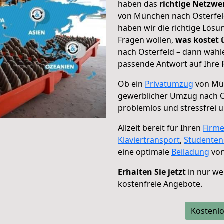
haben das
richtige Netzw
von München nach Osterfeld
haben wir die richtige Lösu
Fragen wollen,
was kostet
nach Osterfeld – dann wähle
passende Antwort auf Ihre 
Ob ein
Privatumzug
von Mün
gewerblicher Umzug nach O
problemlos und stressfrei 
Allzeit bereit für Ihren
Firm
Klaviertransport
,
Studente
eine optimale
Beiladung
von
Erhalten Sie jetzt
in nur we
kostenfreie Angebote.
Kostenlo