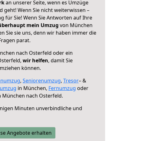
erk
an unserer Seite, wenn es Umzüge
 geht! Wenn Sie nicht weiterwissen –
ng für Sie! Wenn Sie Antworten auf Ihre
 überhaupt mein Umzug
von München
n Sie sie uns, denn wir haben immer die
Fragen parat.
chen nach Osterfeld oder ein
sterfeld,
wir helfen
, damit Sie
umziehen können.
enumzug
,
Seniorenumzug
,
Tresor
– &
numzug
in München,
Fernumzug
oder
 München nach Osterfeld.
nigen Minuten unverbindliche und
se Angebote erhalten