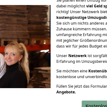
Sie planen einen Umzug vo
dabei möglichst
viel Geld 
richtig! Unser Netzwerk bi
kostengünstige Umzugsdi
Sie sich um nichts anderes 
Zuhause kümmern müssen. W
umfangreiche Erfahrung m
mit jeglicher Größenordnun
dass wir für jedes Budget 
Unser
Netzwerk
ist sorgfäl
Erfahrung im Umzugsberei
Sie möchten eine
Kostenüb
kostenlose und unverbindli
Füllen Sie jetzt das Formula
Angebote.
Kostenlos